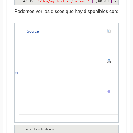
ACTIVE 
'/dev/vg_tester1/lv_swap'
[
1
,00 GiB
]
 inherit
Podemos ver los discos que hay disponibles con:
Source
lvm
>