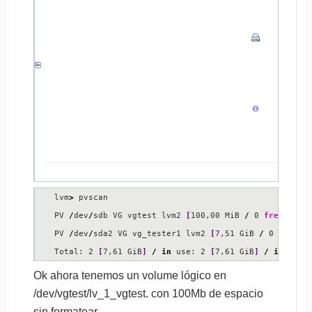
lvm
>
 pvscan

PV 
/
dev
/
sdb VG vgtest lvm2 
[
100,00 MiB 
/
 0 
free
]
PV 
/
dev
/
sda2 VG vg_tester1 lvm2 
[
7,51 GiB 
/
 0 
free
]
Total: 2 
[
7,61 GiB
]
/
in
 use: 2 
[
7,61 GiB
]
/
in
 no V
Ok ahora tenemos un volume lógico en
/dev/vgtest/lv_1_vgtest. con 100Mb de espacio
sin formatear.