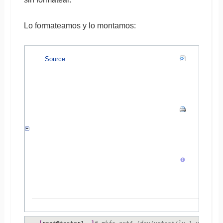
Lo formateamos y lo montamos:
Source
[
root
@
tester1 ~
]
# mkfs.ext4 /dev/vgtest/lv_1_vgtest