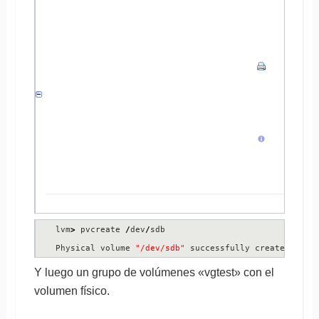
/
dev
/
ram13 
[
16
,00 MiB
]
/
dev
/
ram14 
[
16
,00 MiB
]
/
dev
/
ram15 
[
16
,00 MiB
]
/
dev
/
sdb 
[
102
,
40
 MiB
]
/
dev
/
sdc 
[
102
,
40
 MiB
]
4
17
0
1
 LVM physical volume
lvm
>
 pvcreate 
/
dev
/
sdb

Physical volume 
"/dev/sdb"
 successfully created
Y luego un grupo de volúmenes «vgtest» con el
volumen físico.