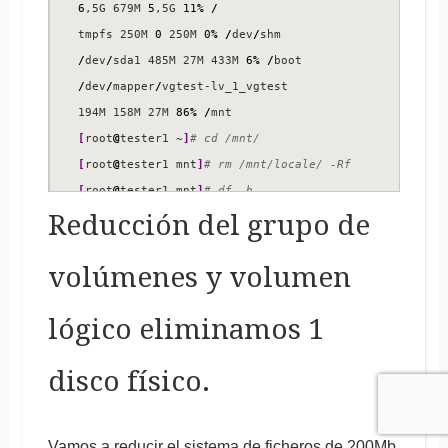
6
,5G 679M 
5
,5G 
11
%
/
tmpfs 250M 
0
 250M 
0
%
/
dev
/
/
dev
/
sda1 485M 27M 433M 
6
%
/
/
dev
/
mapper
/
vgtest-lv_1_vgtest

194M 158M 27M 
86
%
/
[
root
@
tester1 ~
]
# cd /mnt/
[
root
@
tester1 mnt
]
# rm /mnt/locale/ -Rf
[
root
@
tester1 mnt
]
# df -h
Reducción del grupo de
S.ficheros Size Used Avail Use
%
/
dev
/
mapper
/
volúmenes y volumen
6
,5G 679M 
5
,5G 
11
%
/
tmpfs 250M 
0
 250M 
0
%
/
dev
/
lógico eliminamos 1
/
dev
/
sda1 485M 27M 433M 
6
%
/
/
dev
/
mapper
/
vgtest-lv_1_vgtest

disco físico.
194M 65M 120M 
35
%
/
mnt
Vamos a reducir el sistema de ficheros de 200Mb