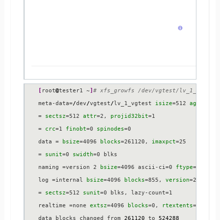
[
root
@
tester1 ~
]
# xfs_growfs /dev/vgtest/lv_1_vgtest
meta-data=
/
dev
/
vgtest
/
lv_1_vgtest 
isize
=512 
agcount
=
= 
sectsz
=512 
attr
=2, 
projid32bit
=1

= 
crc
=1 
finobt
=0 
spinodes
=0

data = 
bsize
=4096 
blocks
=261120, 
imaxpct
=25

= 
sunit
=0 
swidth
=0 blks

naming =version 2 
bsize
=4096 ascii-ci=0 
ftype
=1

log =internal 
bsize
=4096 
blocks
=855, 
version
=2

= 
sectsz
=512 
sunit
=0 blks, lazy-count=1

realtime =none 
extsz
=4096 
blocks
=0, 
rtextents
=
0
data blocks changed from 
261120
 to 
524288