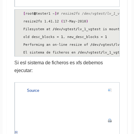
[
root
@
tester1 ~
]
# resize2fs /dev/vgtest/lv_1_vgtest
resize2fs 1.41.12 
(
17-May-2010
)
Filesystem at 
/
dev
/
vgtest
/
lv_1_vgtest is mounted on 
old desc_blocks = 
1
, new_desc_blocks = 
1
Performing an on-line resize of 
/
dev
/
vgtest
/
lv_1_vgt
El sistema de ficheros en 
/
dev
/
vgtest
/
lv_1_vgtest ti
Si esl sistema de ficheros es xfs debemos
ejecutar:
Source