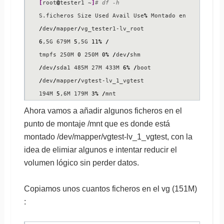
[
root
@
tester1 ~
]
# df -h
S.ficheros Size Used Avail Use
%
/
dev
/
mapper
/
6
,5G 679M 
5
,5G 
11
%
/
tmpfs 250M 
0
 250M 
0
%
/
dev
/
/
dev
/
sda1 485M 27M 433M 
6
%
/
/
dev
/
mapper
/
vgtest-lv_1_vgtest

194M 
5
,6M 179M 
3
%
/
mnt
Ahora vamos a añadir algunos ficheros en el
punto de montaje /mnt que es donde está
montado /dev/mapper/vgtest-lv_1_vgtest, con la
idea de elimiar algunos e intentar reducir el
volumen lógico sin perder datos.
Copiamos unos cuantos ficheros en el vg (151M)
: