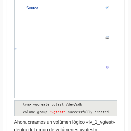
Source
lvm
>
 vgcreate vgtest 
/
dev
/
sdb

Volume group 
"vgtest"
 successfully created
Ahora creamos un volúmen lógico «lv_1_vgtest»
dentro del grupo de volúmenes «vgtest»: