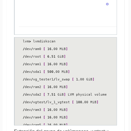
lvm
>
/
dev
/
ram0 
[
16
,00 MiB
]
/
dev
/
root 
[
6
,
51
 GiB
]
/
dev
/
ram1 
[
16
,00 MiB
]
/
dev
/
sda1 
[
500
,00 MiB
]
/
dev
/
vg_tester1
/
lv_swap 
[
1
,00 GiB
]
/
dev
/
ram2 
[
16
,00 MiB
]
/
dev
/
sda2 
[
7
,
51
 GiB
]
/
dev
/
vgtest
/
lv_1_vgtest 
[
100
,00 MiB
]
/
dev
/
ram3 
[
16
,00 MiB
]
/
dev
/
ram4 
[
16
,00 MiB
]
/
dev
/
ram5 
[
16
,00 MiB
]