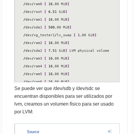
/
dev
/
ram0 
[
16
,00 MiB
]
/
dev
/
root 
[
6
,
51
 GiB
]
/
dev
/
ram1 
[
16
,00 MiB
]
/
dev
/
sda1 
[
500
,00 MiB
]
/
dev
/
vg_tester1
/
lv_swap 
[
1
,00 GiB
]
/
dev
/
ram2 
[
16
,00 MiB
]
/
dev
/
sda2 
[
7
,
51
 GiB
]
/
dev
/
ram3 
[
16
,00 MiB
]
/
dev
/
ram4 
[
16
,00 MiB
]
/
dev
/
ram5 
[
16
,00 MiB
]
/
dev
/
ram6 
[
16
,00 MiB
]
Se puede ver que /dev/sdb y /dev/sdc se
/
dev
/
ram7 
[
16
,00 MiB
]
encuentran disponibles para ser utilizados por
/
dev
/
ram8 
[
16
,00 MiB
]
lvm, creamos un volumen físico para ser usado
/
dev
/
ram9 
[
16
,00 MiB
]
por LVM:
/
dev
/
ram10 
[
16
,00 MiB
]
/
dev
/
ram11 
[
16
,00 MiB
]
/
dev
/
ram12 
[
16
,00 MiB
]
Source