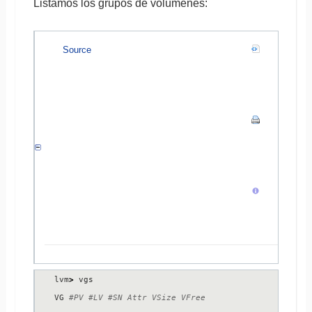
Listamos los grupos de volúmenes:
Source
lvm
>
 vgs

VG 
#PV #LV #SN Attr VSize VFree