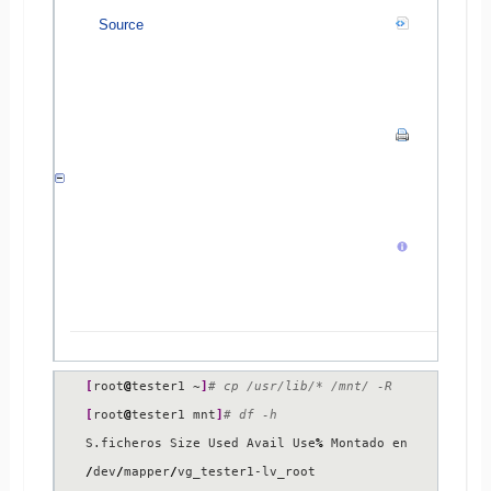
Source
[
root
@
tester1 ~
]
# cp /usr/lib/* /mnt/ -R
[
root
@
tester1 mnt
]
# df -h
S.ficheros Size Used Avail Use
%
/
dev
/
mapper
/