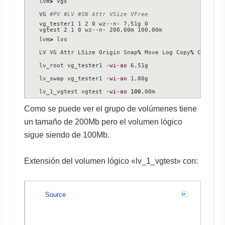
lvm
>
 vgs

lvm
>
VG 
#PV #LV #SN Attr VSize VFree
vg_tester1 1 2 0 wz--n- 7,51g 0

/
dev
/
ram0 
[
16
,00 MiB
]
vgtest 2 1 0 wz--n- 200,00m 100,00m

/
dev
/
root 
[
6
,
51
 GiB
]
lvm
>
 lvs

/
dev
/
ram1 
[
16
,00 MiB
]
LV VG Attr LSize Origin Snap
%
 Move Log Copy
%
 Convert

/
dev
/
sda1 
[
500
,00 MiB
]
lv_root vg_tester1 
-wi-ao
 6,51g

/
dev
/
vg_tester1
/
lv_swap 
[
1
,00 GiB
]
lv_swap vg_tester1 
-wi-ao
 1,00g

/
dev
/
ram2 
[
16
,00 MiB
]
lv_1_vgtest vgtest 
-wi-ao
100
,00m
/
dev
/
sda2 
[
7
,
51
 GiB
]
Como se puede ver el grupo de volúmenes tiene
/
dev
/
vgtest
/
lv_1_vgtest 
[
100
,00 MiB
]
un tamaño de 200Mb pero el volumen lógico
/
dev
/
ram3 
[
16
,00 MiB
]
sigue siendo de 100Mb.
/
dev
/
ram4 
[
16
,00 MiB
]
/
dev
/
ram5 
[
16
,00 MiB
]
Extensión del volumen lógico «lv_1_vgtest» con:
/
dev
/
ram6 
[
16
,00 MiB
]
/
dev
/
ram7 
[
16
,00 MiB
]
Source
/
dev
/
ram8 
[
16
,00 MiB
]
/
dev
/
ram9 
[
16
,00 MiB
]
/
dev
/
ram10 
[
16
,00 MiB
]