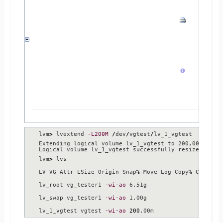
/
dev
/
ram11 
[
16
,00 MiB
]
/
dev
/
ram12 
[
16
,00 MiB
]
/
dev
/
ram13 
[
16
,00 MiB
]
/
dev
/
ram14 
[
16
,00 MiB
]
/
dev
/
ram15 
[
16
,00 MiB
]
/
dev
/
sdb 
[
102
,
40
 MiB
]
/
dev
/
sdc 
[
102
,
40
 MiB
]
3
17
2
lvm
>
 lvextend 
-L200M
/
dev
/
vgtest
/
lv_1_vgtest

1
 LVM physical volume
Extending logical volume lv_1_vgtest to 200,00 MiB

Logical volume lv_1_vgtest successfully resized

lvm
>
 lvs

LV VG Attr LSize Origin Snap
%
 Move Log Copy
%
 Convert

lv_root vg_tester1 
-wi-ao
 6,51g

lv_swap vg_tester1 
-wi-ao
 1,00g

lv_1_vgtest vgtest 
-wi-ao
200
,00m