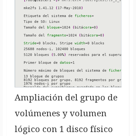
mke2fs 1.41.12 
(
17-May-2010
)
Etiqueta del sistema de 
ficheros
=

Tipo de SO: Linux

Tamaño del 
bloque
=1024 
(
bitá
cora
=0
)
Tamaño del 
fragmento
=1024 
(
bitá
cora
=0
)
Stride
=0 blocks, Stripe 
width
=0 blocks

25688 nodos-i, 102400 bloques

5120 bloques 
(
5.00
%
)
 reservados para el superusuario

Primer bloque de 
datos
=1

Número máximo de bloques del sistema de 
ficheros
=6737
13 bloque de grupos

8192 bloques por grupo, 8192 fragmentos por grupo

1976 nodos-i por grupo

Respaldo del superbloque guardado en los bloques:

8193, 24577, 40961, 57345, 73729

Ampliación del grupo de
Escribiendo las tablas de nodos-i: hecho

Creating journal 
(
4096 blocks
)
: hecho

Escribiendo superbloques y la información contable de
Este sistema de ficheros se revisará automáticamente 
volúmenes y volumen
180 dí
as
, lo que suceda primero. Utilice tune2fs 
-c
 
[
root
@
tester1 ~
]
# mount /dev/vgtest/lv_1_vgtest /mnt
lógico con 1 disco físico
[
root
@
tester1 ~
]
# df -h