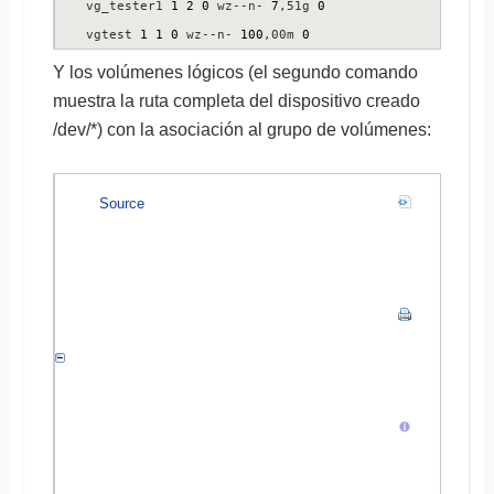
vg_tester1 
1
2
0
 wz--n- 
7
,51g 
0
vgtest 
1
1
0
 wz--n- 
100
,00m 
0
Y los volúmenes lógicos (el segundo comando
muestra la ruta completa del dispositivo creado
/dev/*) con la asociación al grupo de volúmenes:
Source