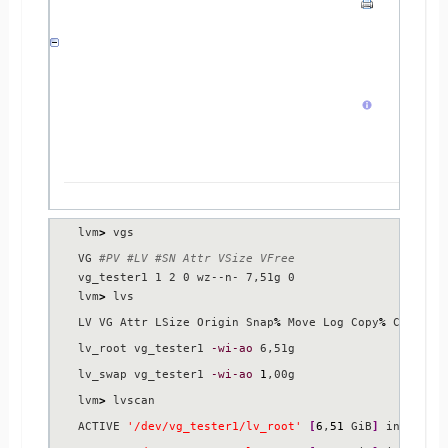
vgimport Register exported volume group with system

vgmerge Merge volume 
groups
vgmknodes Create the special files 
for
 volume group 
vgreduce Remove physical volume
(
s
)
 from a volume grou
vgremove Remove volume group
(
s
)
vgrename Rename a volume group

vgs Display information about volume 
groups
vgscan Search 
for
 all volume 
groups
vgsplit Move physical volumes into a new or existing 
version Display software and driver version informat
lvm
>
 vgs

VG 
#PV #LV #SN Attr VSize VFree
vg_tester1 1 2 0 wz--n- 7,51g 0

lvm
>
 lvs

LV VG Attr LSize Origin Snap
%
 Move Log Copy
%
 Convert

lv_root vg_tester1 
-wi-ao
 6,51g

lv_swap vg_tester1 
-wi-ao
1
,00g

lvm
>
 lvscan

ACTIVE 
'/dev/vg_tester1/lv_root'
[
6
,
51
 GiB
]
 inherit
