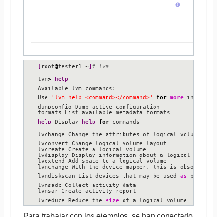
[
root
@
tester1 ~
]
# lvm
lvm
>
help
Available lvm commands:

Use 
'lvm help <command></command>'
for
more
 informati
dumpconfig Dump active configuration

help
 Display 
help
for
 commands

lvchange Change the attributes of logical volume
(
s
)
lvconvert Change logical volume layout

lvcreate Create a logical volume

lvdisplay Display information about a logical volume

lvextend Add space to a logical volume

lvmchange With the device mapper, this is obsolete an
lvmdiskscan List devices that may be used 
as
 physical
lvmsadc Collect activity data

lvmsar Create activity report

lvreduce Reduce the 
size
 of a logical volume

lvremove Remove logical volume
(
s
)
 from the system

Para trabajar con los ejemplos, se han conectado