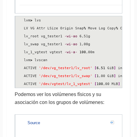
lvm
>
 lvs

LV VG Attr LSize Origin Snap
%
 Move Log Copy
%
 Convert

lv_root vg_tester1 
-wi-ao
 6,51g

lv_swap vg_tester1 
-wi-ao
 1,00g

lv_1_vgtest vgtest 
-wi-a-
100
,00m

lvm
>
 lvscan

ACTIVE 
'/dev/vg_tester1/lv_root'
[
6
,
51
 GiB
]
 inherit

ACTIVE 
'/dev/vg_tester1/lv_swap'
[
1
,00 GiB
]
 inherit

ACTIVE 
'/dev/vgtest/lv_1_vgtest'
[
100
,00 MiB
]
 inheri
Podemos ver los volúmenes físicos y su
asociación con los grupos de volúmenes:
Source