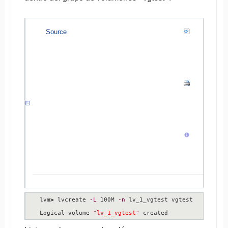
Source
lvm
>
 lvcreate 
-L
 100M 
-n
 lv_1_vgtest vgtest

Logical volume 
"lv_1_vgtest"
 created