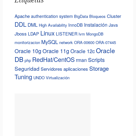
Etiquetas
Apache
Cluster
authentication system
BigData
Bloqueos
DDL
DML
Instalación
InnoDB
Java
High Availability
Linux
Jboss
LDAP
LISTENER
lvm
MongoDB
MySQL
monitorizacion
network
ORA-00600
ORA-07445
Oracle
Oracle 10g
Oracle 11g
Oracle 12c
DB
RedHat/CentOS
Scripts
rman
php
Storage
Seguridad
Servidores aplicaciones
Tuning
UNDO
Virtualización