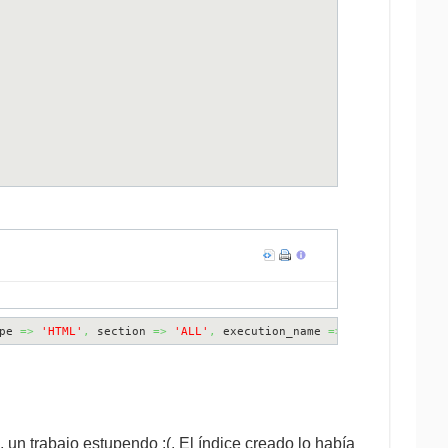
pe 
=>
'HTML'
,
 section 
=>
'ALL'
,
 execution_name 
=>
'sh_compartivo
 un trabajo estupendo :(. El índice creado lo había