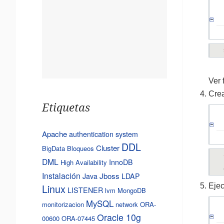
Ver 
Crea
Etiquetas
Apache
authentication system
DDL
Cluster
BigData
Bloqueos
DML
InnoDB
High Availability
Instalación
Jboss
Java
LDAP
Ejec
Linux
LISTENER
lvm
MongoDB
MySQL
monitorizacion
network
ORA-
Oracle 10g
00600
ORA-07445