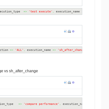
ecution_type  
=>
'test execute'
,
 execution_name  
=>
'sh_after_ch
ction 
=>
'ALL'
,
 execution_name 
=>
'sh_after_change'
)
FROM
 dual;
ge vs sh_after_change
ion_type   
=>
'compare performance'
,
 execution_name  
=>
'sh_comp