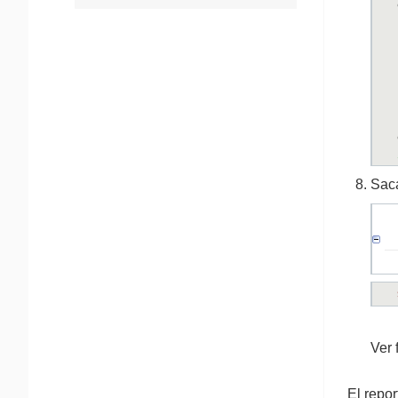
Saca
Ver 
El repor