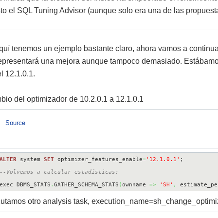
to el SQL Tuning Advisor (aunque solo era una de las propuestas
quí tenemos un ejemplo bastante claro, ahora vamos a continuar
representará una mejora aunque tampoco demasiado. Estábamos 
el 12.1.0.1.
io del optimizador de 10.2.0.1 a 12.1.0.1
Source
ALTER
 system 
SET
 optimizer_features_enable
=
'12.1.0.1'
--Volvemos a calcular estadísticas:
exec DBMS_STATS
.
GATHER_SCHEMA_STATS
(
ownname 
=>
'SH'
,
 estimate_pe
utamos otro analysis task, execution_name=sh_change_optimi