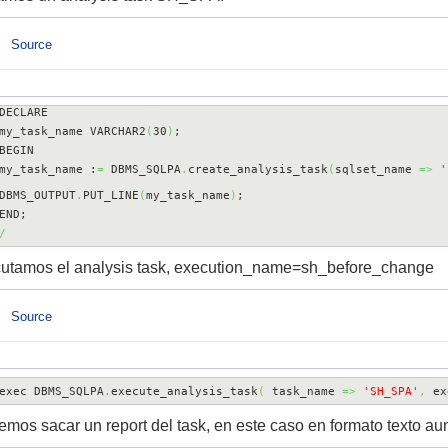
Source
DECLARE

my_task_name VARCHAR2
(
30
)
;

BEGIN

my_task_name :
=
 DBMS_SQLPA
.
create_analysis_task
(
sqlset_name 
=>
'
DBMS_OUTPUT
.
PUT_LINE
(
my_task_name
)
;

/
utamos el analysis task, execution_name=sh_before_change
Source
exec DBMS_SQLPA
.
execute_analysis_task
(
 task_name 
=>
'SH_SPA'
,
 ex
mos sacar un report del task, en este caso en formato texto au