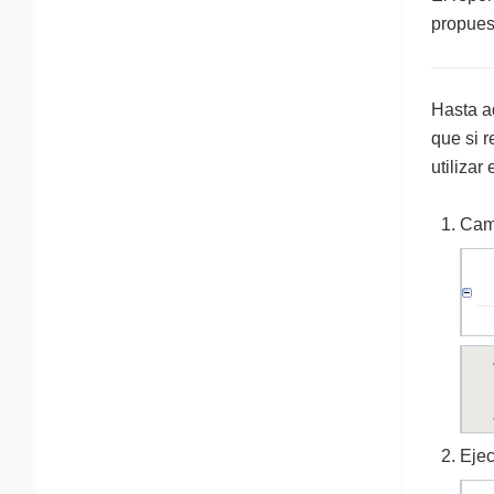
propues
Hasta a
que si 
utilizar 
Camb
Ejec