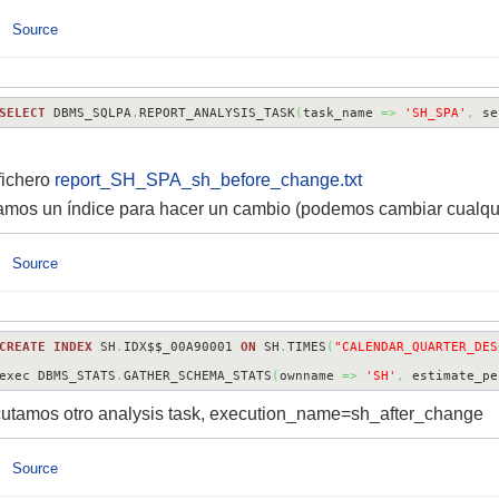
Source
SELECT
 DBMS_SQLPA
.
REPORT_ANALYSIS_TASK
(
task_name 
=>
'SH_SPA'
,
 se
fichero
report_SH_SPA_sh_before_change.txt
mos un índice para hacer un cambio (podemos cambiar cualqui
Source
CREATE
INDEX
 SH
.
IDX$$_00A90001 
ON
 SH
.
TIMES
(
"CALENDAR_QUARTER_DES
exec DBMS_STATS
.
GATHER_SCHEMA_STATS
(
ownname 
=>
'SH'
,
 estimate_pe
utamos otro analysis task, execution_name=sh_after_change
Source