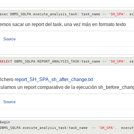
exec DBMS_SQLPA
.
execute_analysis_task
(
 task_name 
=>
'SH_SPA'
,
 ex
mos sacar un report del task, una vez más en formato texto
Source
SELECT
 DBMS_SQLPA
.
REPORT_ANALYSIS_TASK
(
task_name 
=>
'SH_SPA'
,
 se
fichero
report_SH_SPA_sh_after_change.txt
ulamos un report comparativo de la ejecución sh_before_chan
Source
begin

DBMS_SQLPA
.
execute_analysis_task
(
task_name  
=>
'SH_SPA'
,
  execut