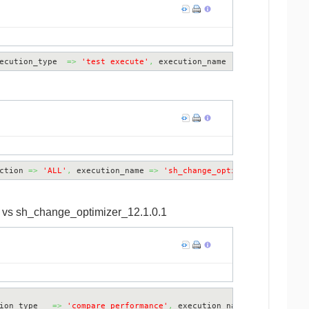
ecution_type  
=>
'test execute'
,
 execution_name  
=>
'sh_change_o
ction 
=>
'ALL'
,
 execution_name 
=>
'sh_change_optimizer_12.1.0.1'
e vs sh_change_optimizer_12.1.0.1
ion_type   
=>
'compare performance'
,
 execution_name  
=>
'sh_comp