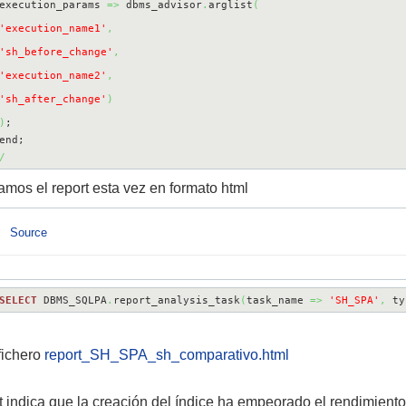
execution_params 
=>
 dbms_advisor
.
arglist
(
'execution_name1'
,
'sh_before_change'
,
'execution_name2'
,
'sh_after_change'
)
)
;

/
mos el report esta vez en formato html
Source
SELECT
 DBMS_SQLPA
.
report_analysis_task
(
task_name 
=>
'SH_SPA'
,
 ty
fichero
report_SH_SPA_sh_comparativo.html
t indica que la creación del índice ha empeorado el rendimiento,