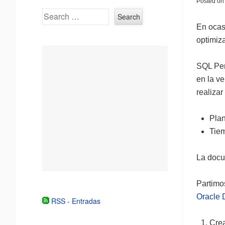
Posted o
Search
En ocas
optimiz
SQL Per
en la v
realizar
Plan
Tie
La docu
Partimo
Oracle 
RSS - Entradas
Cre