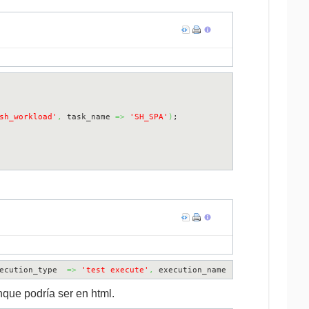
sh_workload'
,
 task_name 
=>
'SH_SPA'
)
;

ecution_type  
=>
'test execute'
,
 execution_name  
=>
'sh_before_c
nque podría ser en html.