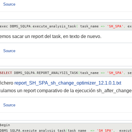
Source
exec DBMS_SQLPA
.
execute_analysis_task
(
 task_name 
=>
'SH_SPA'
,
 ex
mos sacar un report del task, en texto de nuevo.
Source
SELECT
 DBMS_SQLPA
.
REPORT_ANALYSIS_TASK
(
task_name 
=>
'SH_SPA'
,
 se
fichero
report_SH_SPA_sh_change_optimizer_12.1.0.1.txt
ulamos un report comparativo de la ejecución sh_after_chang
Source
begin

DBMS_SQLPA
.
execute_analysis_task
(
task_name  
=>
'SH_SPA'
,
  execut