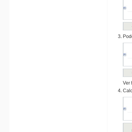
Pode
Ver 
Calc