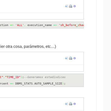
ction 
=>
'ALL'
,
 execution_name 
=>
'sh_before_change'
)
FROM
 dual;
er otra cosa, parámetros, etc…)
C"
,
"TIME_ID"
)
;
--Generamos estadísdicas
rcent 
=>
 DBMS_STATS
.
AUTO_SAMPLE_SIZE
)
;