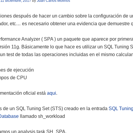
n
11 diciembre, 2017
by
Juan Carlos Molinos
iones después de hacer un cambio sobre la configuración de u
ador, etc… es necesario obtener una evidencia que demuestre q
formance Analyzer ( SPA ) un paquete que aparece por primer
ersión 11g. Básicamente lo que hace es utilizar un SQL Tuning S
 un test de todas las operaciones incluidas en el mismo calcula
es de ejecución
mpos de CPU
mentación oficial está
aqui
.
s de un SQL Tuning Set (STS) creado en la entrada
SQL Tuning
Database
llamado sh_workload
amos un analysis task SH_SPA.