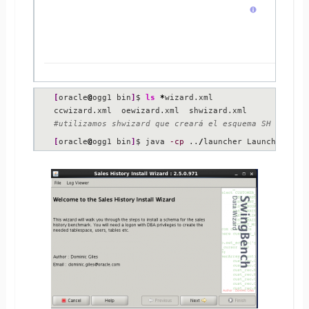
[
oracle
@
ogg1 bin
]
$ 
ls
*
wizard.xml

#utilizamos shwizard que creará el esquema SH
[
oracle
@
ogg1 bin
]
$ java 
-cp
 ..
/
launcher LauncherBoot