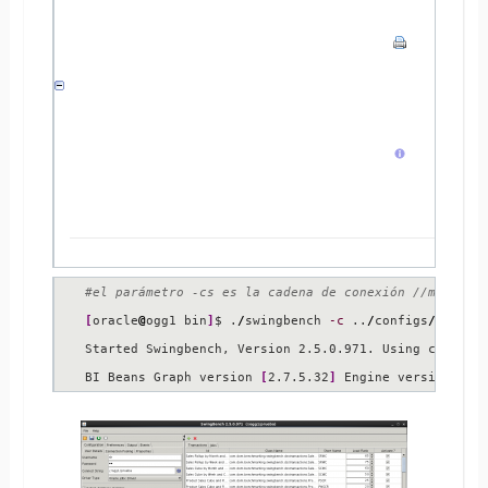
#el parámetro -cs es la cadena de conexión //máquina
[
oracle
@
ogg1 bin
]
$ .
/
swingbench 
-c
 ..
/
configs
/
shconf
Started Swingbench, Version 2.5.0.971. Using config 
BI Beans Graph version 
[
2.7.5.32
]
 Engine version 
[
2.