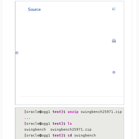
Source
[
oracle
@
ogg1 
test
]
$ 
unzip
 swingbench25971.zip

[
oracle
@
ogg1 
test
]
$ 
ls
[
oracle
@
ogg1 
test
]
$ 
cd