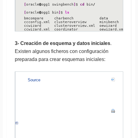
[
oracle
@
ogg1 swingbench
]
$ 
cd
 bin
/
[
oracle
@
ogg1 bin
]
$ 
ls
bmcompare     charbench            data          resu
ccconfig.xml  clusteroverview      minibench     sbut
ccwizard      clusteroverview.xml  oewizard      shwi
ccwizard.xml  coordinator          oewizard.xml  shw
3- Creación de esquema y datos iniciales
.
Existen algunos ficheros con configuración
preparada para crear esquemas iniciales:
Source