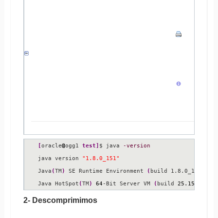
[
oracle
@
ogg1 
test
]
$ java 
-version
java version 
"1.8.0_151"
Java
(
TM
)
 SE Runtime Environment 
(
build 1.8.0_151-b12
Java HotSpot
(
TM
)
64
-Bit Server VM 
(
build 
25.151
-b12,
2- Descomprimimos