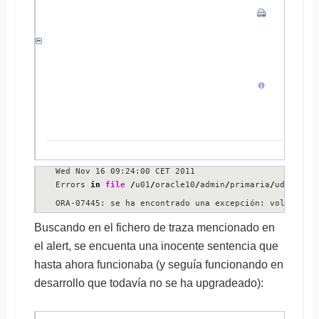
Wed Nov 16 09:24:00 CET 2011

Errors 
in
file
/
u01
/
oracle10
/
admin
/
primaria
/
udump
/
pr
ORA-07445: se ha encontrado una excepción: volcado d
Buscando en el fichero de traza mencionado en
el alert, se encuenta una inocente sentencia que
hasta ahora funcionaba (y seguía funcionando en
desarrollo que todavía no se ha upgradeado):