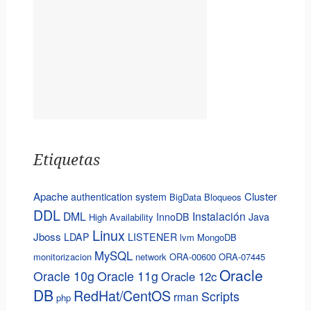
Etiquetas
Apache
Cluster
authentication system
BigData
Bloqueos
DDL
DML
Instalación
InnoDB
Java
High Availability
Linux
Jboss
LDAP
LISTENER
lvm
MongoDB
MySQL
monitorizacion
network
ORA-00600
ORA-07445
Oracle
Oracle 10g
Oracle 11g
Oracle 12c
DB
RedHat/CentOS
Scripts
rman
php