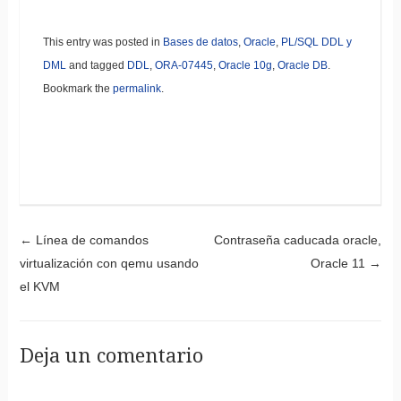
This entry was posted in
Bases de datos
,
Oracle
,
PL/SQL DDL y
DML
and tagged
DDL
,
ORA-07445
,
Oracle 10g
,
Oracle DB
.
Bookmark the
permalink
.
Post navigation
←
Línea de comandos
Contraseña caducada oracle,
virtualización con qemu usando
Oracle 11
→
el KVM
Deja un comentario