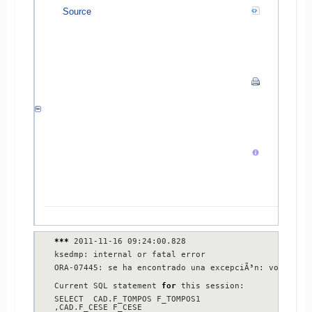
Source
***
 2011-11-16 09:24:00.828

ksedmp: internal or fatal error

ORA-07445: se ha encontrado una excepciÃ³n: volcado 
Current SQL statement 
for
 this session:

SELECT  CAD.F_TOMPOS F_TOMPOS1

,CAD.F_CESE F_CESE
