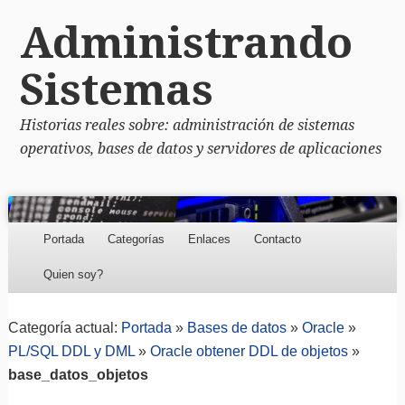
Administrando
Sistemas
Historias reales sobre: administración de sistemas
operativos, bases de datos y servidores de aplicaciones
Menu
Skip to content
Portada
Categorías
Enlaces
Contacto
Quien soy?
Categoría actual:
Portada
»
Bases de datos
»
Oracle
»
PL/SQL DDL y DML
»
Oracle obtener DDL de objetos
»
base_datos_objetos